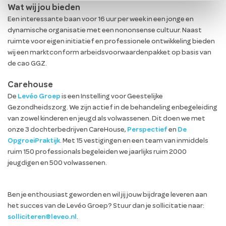
Wat wij jou bieden
Een interessante baan voor 16 uur per week in een jonge en
dynamische organisatie met een nononsense cultuur. Naast
ruimte voor eigen initiatief en professionele ontwikkeling bieden
wij een marktconform arbeidsvoorwaardenpakket op basis van
de cao GGZ.
Carehouse
De
Levéo Groep
is een Instelling voor Geestelijke
Gezondheidszorg. We zijn actief in de behandeling enbegeleiding
van zowel kinderen en jeugd als volwassenen. Dit doen we met
onze 3 dochterbedrijven CareHouse,
Perspectief
en
De
OpgroeiPraktijk
. Met 15 vestigingen en een team van inmiddels
ruim 150 professionals begeleiden we jaarlijks ruim 2000
jeugdigen en 500 volwassenen.
Ben je enthousiast geworden en wil jij jouw bijdrage leveren aan
het succes van de Levéo Groep? Stuur dan je sollicitatie naar:
solliciteren@leveo.nl
.