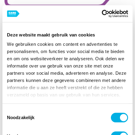
Pedagogisch hulpverlener in
Deze website maakt gebruik van cookies
Amsterdam Zuidoost
We gebruiken cookies om content en advertenties te
personaliseren, om functies voor social media te bieden
Wij zoeken een kei van een pedagogisch
en om ons websiteverkeer te analyseren. Ook delen we
hulpverlener met liefde voor het
informatie over uw gebruik van onze site met onze
(speciaal) onderwijs!
partners voor social media, adverteren en analyse. Deze
partners kunnen deze gegevens combineren met andere
informatie die u aan ze heeft verstrekt of die ze hebben
Functieomschrijving
verzameld op basis van uw gebruik van hun services.
CareHouse en Basisschool Drostenburg in Amsterdam Zuidoost
hebben een samenwerkingsverband waarbij specialistische
jeugdhulp wordt geboden in het speciaal onderwijs. Drostenburg
Toestemmingsselectie
is een openbare school voor leerlingen van 4 tot 13 jaar die
Noodzakelijk
behoefte hebben aan passend onderwijs, revalidatie en/of
verpleegkundige zorg. Als pedagogisch hulpverlener bied je 1 op-1
ondersteuning bij sociaal-emotionele en gedragsmatige