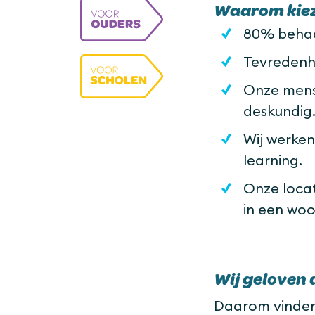
Waarom kiez
80% behaa
Tevredenhe
Onze mense
deskundig
Wij werke
learning.
Onze locat
in een woo
Wij geloven d
Daarom vinden w