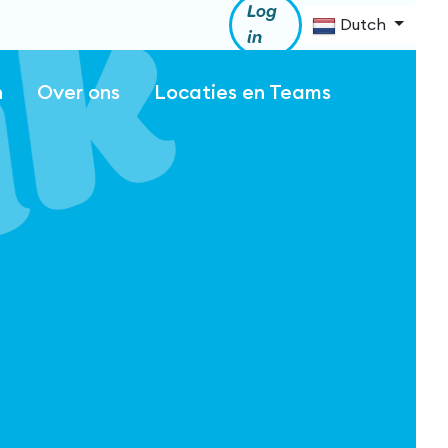
Log
Dutch
in
n
Over ons
Locaties en Teams