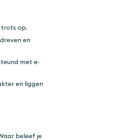
trots op.
gedreven en
steund met e-
akter en liggen
‘Waar beleef je