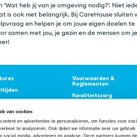
n ‘Wat heb jij van je omgeving nodig?’. Niet ied
at is ook niet belangrijk. Bij CareHouse sluite
lpvraag en helpen je om jouw eigen doelen te 
or samen met jou, je gezin en de mensen om j
eer!
tures
Voorwaarden &
Reglementen
ttijden
Kwaliteitszorg
rouwenspersoon
Ouder-inlog instructie
ik van cookies
ntenraad
Onze folders
ontent en advertenties te personaliseren, om functies voor soci
erkeer te analyseren. Ook delen we informatie over uw gebruik
FAQ
or social media, adverteren en analyse. Deze partners kunnen 