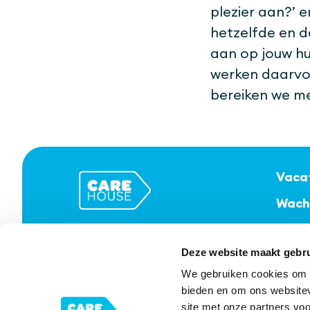
plezier aan?’ e
hetzelfde en d
aan op jouw hu
werken daarvo
bereiken we m
Vaca
Wach
Vert
Deze website maakt gebru
Clië
We gebruiken cookies om c
bieden en om ons websitev
site met onze partners vo