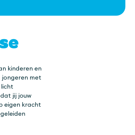
se
an kinderen en
en jongeren met
licht
at jij jouw
p eigen kracht
egeleiden